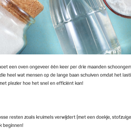
et een oven ongeveer één keer per drie maanden schoongem
ak die heel wat mensen op de lange baan schuiven omdat het lastig
e met plezier hoe het snel en efficiënt kan!
losse resten zoals kruimels verwijdert (met een doekje, stofzuige
k beginnen!