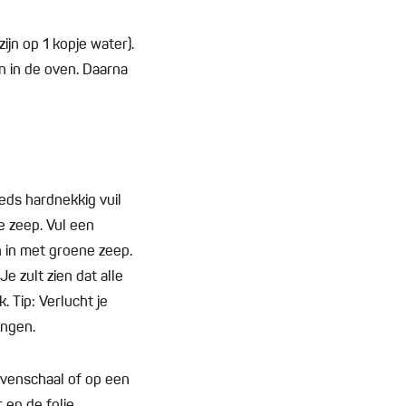
ijn op 1 kopje water).
 in de oven. Daarna
eds hardnekkig vuil
e zeep. Vul een
 in met groene zeep.
e zult zien dat alle
 Tip: Verlucht je
angen.
ovenschaal of op een