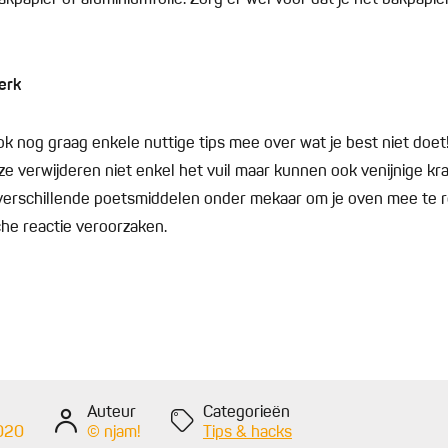
kpapier of aluminiumfolie. Zorg er wel voor dat je het bakpapier
erk
k nog graag enkele nuttige tips mee over wat je best niet doet!
e verwijderen niet enkel het vuil maar kunnen ook venijnige kra
verschillende poetsmiddelen onder mekaar om je oven mee te re
e reactie veroorzaken.
Auteur
Categorieën
2020
© njam!
Tips & hacks