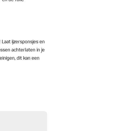
 en de folie
 Laat ijzersponsjes en
ssen achterlaten in je
inigen, dit kan een