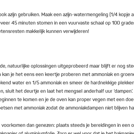
ook azijn gebruiken. Maak een azijn-watermengeling (1/4 kopje az
veer 45 minuten stomen in een vuurvaste schaal op 100 graden
 etensresten makkelijk kunnen verwijderen!
de, natuurlijke oplossingen uitgeprobeerd maar blijft er nog ste
n kan je het eens een keertje proberen met ammoniak en groen
kend water en 1/5 ammoniak en smeer de hardnekkige plekken
n, sluit het deurtje en laat het mengsel anderhalf uur ‘dampen’. J
beginnen te komen en je de oven kan proper vegen met een doek.
oetsen met ammoniak zodat de ammoniakdampen niet blijven h
 voorkomen dan genezen: plaats steeds je bereidingen in een 