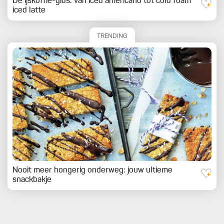
De ijskoffie-gids: van iced americano tot cold foam
iced latte
TRENDING
Nooit meer hongerig onderweg: jouw ultieme
snackbakje