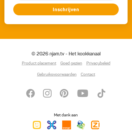
Inschrijven
© 2026 njam.tv - Het kookkanaal
Product placement
Goed gezien
Privacybeleid
Gebruiksvoorwaarden
Contact
Met dank aan