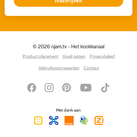
Inschrijven
© 2026 njam.tv - Het kookkanaal
Product placement
Goed gezien
Privacybeleid
Gebruiksvoorwaarden
Contact
Met dank aan