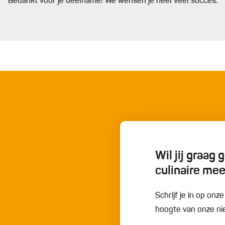
Bedankt voor je deelname! We wensen je heel veel succes.
Wil jij graag
culinaire me
Schrijf je in op onz
hoogte van onze nie