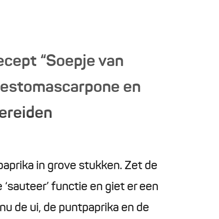
ecept “Soepje van
pestomascarpone en
bereiden
paprika in grove stukken. Zet de
sauteer’ functie en giet er een
k nu de ui, de puntpaprika en de