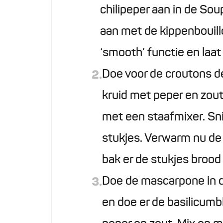
chilipeper aan in de So
aan met de kippenbouill
‘smooth’ functie en laat
Doe voor de croutons de
2.
kruid met peper en zout.
met een staafmixer. Sni
stukjes. Verwarm nu de 
bak er de stukjes brood 
Doe de mascarpone in de
3.
en doe er de basilicumbla