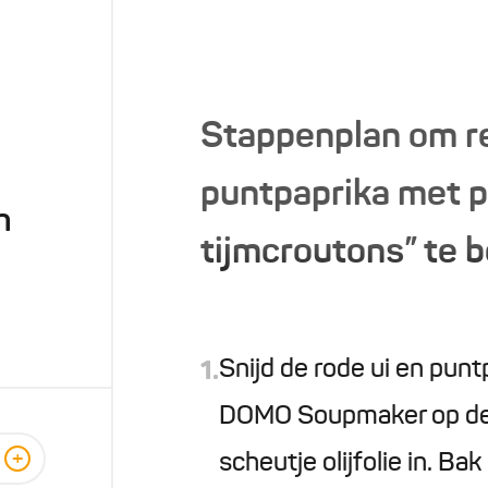
Stappenplan om r
puntpaprika met 
n
tijmcroutons” te 
Snijd de rode ui en punt
1.
DOMO Soupmaker op de ‘
+
scheutje olijfolie in. Ba