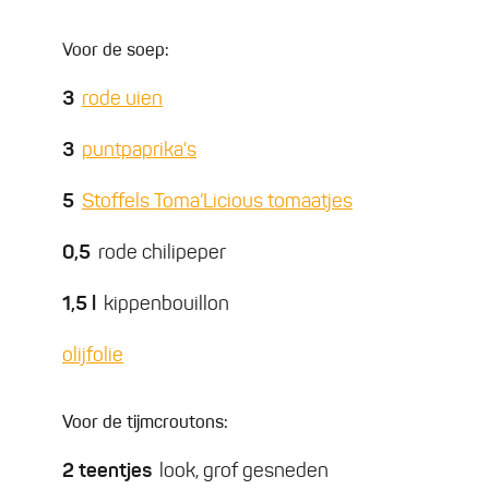
Voor de soep:
3
rode uien
3
puntpaprika's
5
Stoffels Toma’Licious tomaatjes
0,5
rode chilipeper
1,5
l
kippenbouillon
olijfolie
Voor de tijmcroutons:
2
teentjes
look, grof gesneden