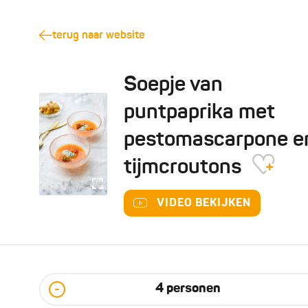
terug naar website
Soepje van
puntpaprika met
pestomascarpone e
tijmcroutons
VIDEO BEKIJKEN
4
personen
-