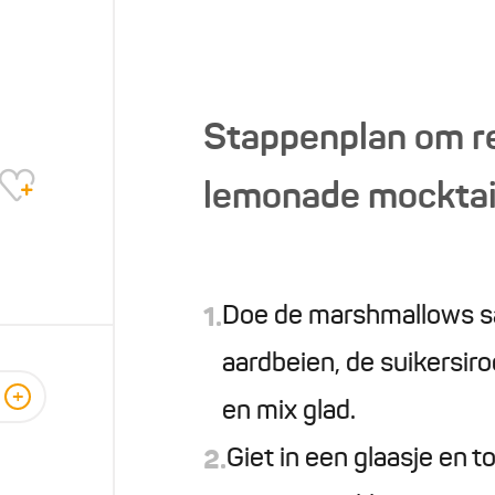
Stappenplan om r
lemonade mocktail
Doe de marshmallows sa
1.
aardbeien, de suikersiro
+
en mix glad.
Giet in een glaasje en t
2.