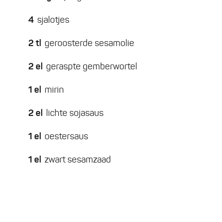
4
sjalotjes
2
tl
geroosterde sesamolie
2
el
geraspte gemberwortel
1
el
mirin
2
el
lichte sojasaus
1
el
oestersaus
1
el
zwart sesamzaad