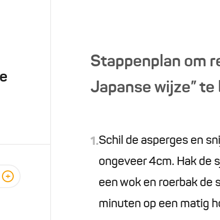
Stappenplan om r
se
Japanse wijze” te
Schil de asperges en snij
1.
ongeveer 4cm. Hak de sja
+
een wok en roerbak de s
minuten op een matig h