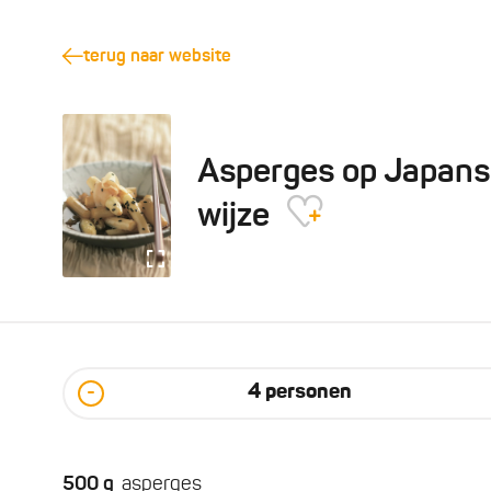
terug naar website
Asperges op Japan
wijze
4
personen
-
500
g
asperges