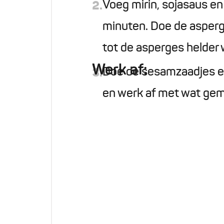
Voeg mirin, sojasaus en
2.
minuten. Doe de asperg
tot de asperges helder 
Werk af:
Doe de sesamzaadjes erb
3.
en werk af met wat gem